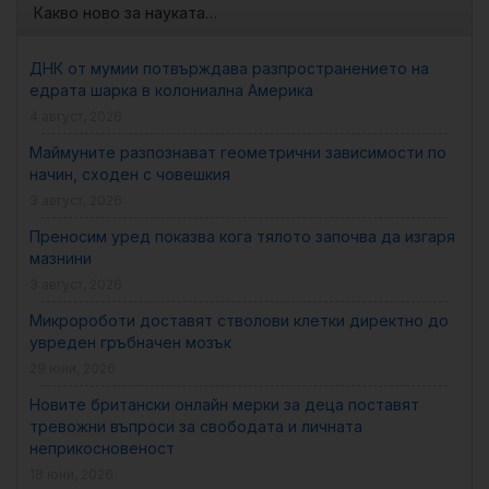
Какво ново за науката…
ДНК от мумии потвърждава разпространението на
едрата шарка в колониална Америка
4 август, 2026
Маймуните разпознават геометрични зависимости по
начин, сходен с човешкия
3 август, 2026
Преносим уред показва кога тялото започва да изгаря
мазнини
3 август, 2026
Микророботи доставят стволови клетки директно до
увреден гръбначен мозък
29 юни, 2026
Новите британски онлайн мерки за деца поставят
тревожни въпроси за свободата и личната
неприкосновеност
18 юни, 2026