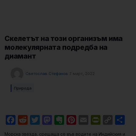
Скелетът на този организъм има
молекулярната подредба на
диамант
Светослав Стефанов
7 март, 2022
Природа
Facebook
Reddit
Twitter
Mastodon
Evernote
Pinterest
Email
PrintFri
Cop
Sh
Link
Морска звезда, срещаща се във водите на Индийския и