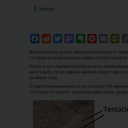
Природа
Facebook
Reddit
Twitter
Mastodon
Evernote
Pintere
Emai
Pr
Изключително добре запазена колекция от вкаме
отговор на въпроса кои и какви са били първит
Учените са откривали изключително ранни вкам
кухи тръби, те не даваха никаква представа за 
променя това.
Откритите вкаменелости са на около 514 милиона
остатъци от меките тъкани на животните, сред к