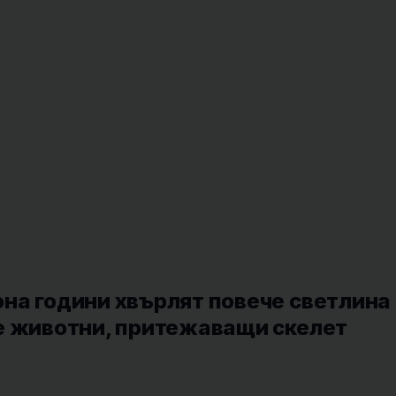
на години хвърлят повече светлина
е животни, притежаващи скелет