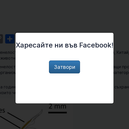
st
l
intFriendly
Copy
Share
Харесайте ни във Facebook!
Link
нелости, открита в източната част на провинция Юнан, Китай
е животни, притежаващи скелет.
Затвори
енелости на скелети и преди. Обикновено представляващи пр
организмите, от които са били част. Но новата находка катего
 години и уникалното при тях, че освен скелета, те са съхран
оито черва и части от устния апарат.