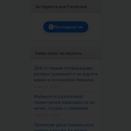
За Науката във Facebook
f
Последвай ни
Какво ново за науката…
ДНК от мумии потвърждава
разпространението на едрата
шарка в колониална Америка
4 август, 2026
Маймуните разпознават
геометрични зависимости по
начин, сходен с човешкия
3 август, 2026
Преносим уред показва кога
тялото започва да изгаря