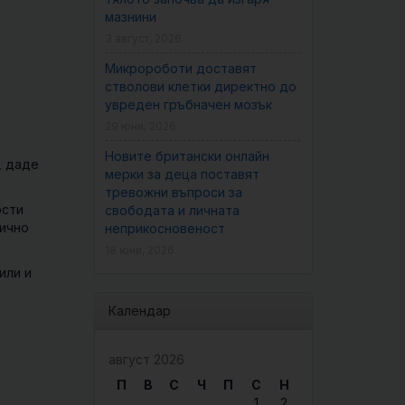
мазнини
3 август, 2026
Микророботи доставят
стволови клетки директно до
увреден гръбначен мозък
29 юни, 2026
Новите британски онлайн
, даде
мерки за деца поставят
тревожни въпроси за
ости
свободата и личната
рично
неприкосновеност
18 юни, 2026
или и
Календар
август 2026
П
В
С
Ч
П
С
Н
1
2