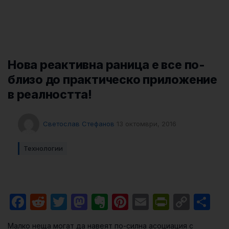
Нова реактивна раница е все по-
близо до практическо приложение
в реалността!
Светослав Стефанов
13 октомври, 2016
Технологии
Facebook
Reddit
Twitter
Mastodon
Evernote
Pinterest
Email
PrintFri
Cop
Sh
Link
Малко неща могат да навеят по-силна асоциация с