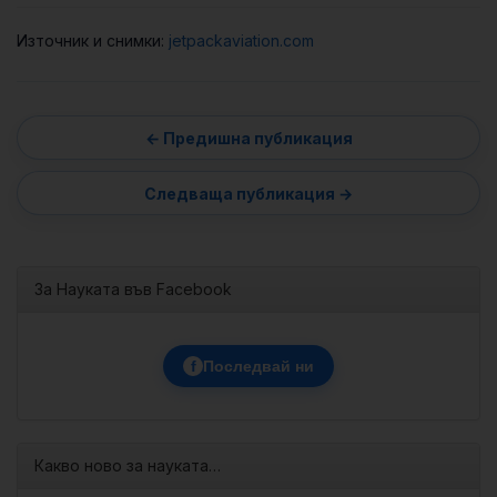
Източник и снимки:
jetpackaviation.com
За Науката във Facebook
f
Последвай ни
Какво ново за науката…