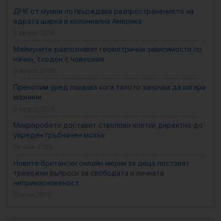
ДНК от мумии потвърждава разпространението на
едрата шарка в колониална Америка
4 август, 2026
Маймуните разпознават геометрични зависимости по
начин, сходен с човешкия
3 август, 2026
Преносим уред показва кога тялото започва да изгаря
мазнини
3 август, 2026
Микророботи доставят стволови клетки директно до
увреден гръбначен мозък
29 юни, 2026
Новите британски онлайн мерки за деца поставят
тревожни въпроси за свободата и личната
неприкосновеност
18 юни, 2026