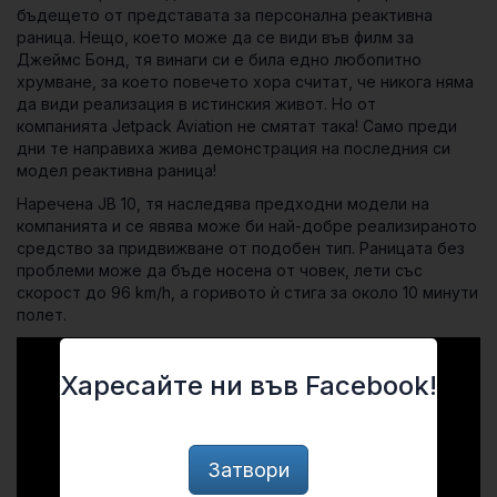
бъдещето от представата за персонална реактивна
раница. Нещо, което може да се види във филм за
Джеймс Бонд, тя винаги си е била едно любопитно
хрумване, за което повечето хора считат, че никога няма
да види реализация в истинския живот. Но от
компанията Jetpack Aviation не смятат така! Само преди
дни те направиха жива демонстрация на последния си
модел реактивна раница!
Наречена JB 10, тя наследява предходни модели на
компанията и се явява може би най-добре реализираното
средство за придвижване от подобен тип. Раницата без
проблеми може да бъде носена от човек, лети със
скорост до 96 km/h, а горивото ѝ стига за около 10 минути
полет.
Харесайте ни във Facebook!
Затвори