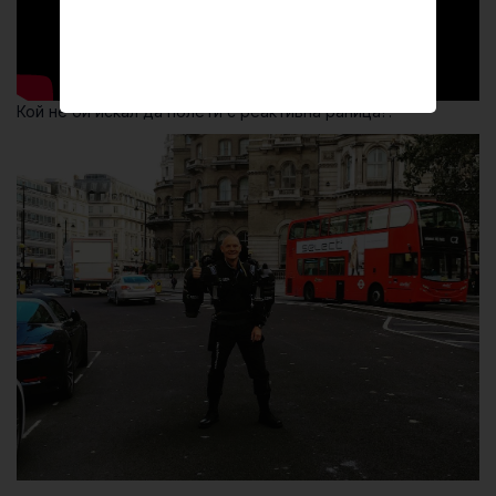
Кой не би искал да полети с реактивна раница?!