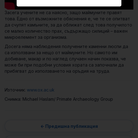
Засега учените не са наясно, защо маймуните правят
това. Едно от възможните обяснения е, че те се опитват
да счупят камъните, за да оближат след това получилото
се малко количество прах, съдържащо силиций – важен
микроелемент за организма.
Досега няма наблюдения получените каменни люспи да
са използвани за нещо от маймуните. Но самото им
добиване, макар и по наглед случаен начин показва, че
може би при подобни условия хората са започнали да
прибягват до използването на оръдия на труда.
Източник:
www.ox.ac.uk
Снимка: Michael Haslam/ Primate Archaeology Group