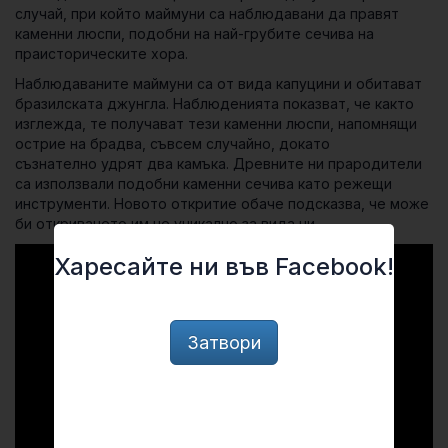
случай, при който маймуни са наблюдавани да правят
каменни люспи, подобни на най-грубите сечива на
праисторическите хора.
Наблюдаваните маймуни са от вида капуцини и обитават
бразилската джунгла. Наблюденията показват, че както
изглежда, те получават тези каменни люспи, напомнящи
острие на брадва, съвсем случайно, докато
съзнателно удрят два камъка. Древните ни прародители
са използвали подобни каменни сечива като режещи
инструменти. Новото откритие обаче подсказва, че може
би откриването им не уникално за вида ни.
Харесайте ни във Facebook!
Затвори