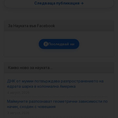
За Науката във Facebook
f
Последвай ни
Какво ново за науката…
ДНК от мумии потвърждава разпространението на
едрата шарка в колониална Америка
4 август, 2026
Маймуните разпознават геометрични зависимости по
начин, сходен с човешкия
3 август, 2026