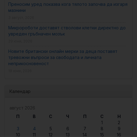
Преносим уред показва кога тялото започва да изгаря
мазнини
3 август, 2026
Микророботи доставят стволови клетки директно до
увреден гръбначен мозък
29 юни, 2026
Новите британски онлайн мерки за деца поставят
тревожни въпроси за свободата и личната
неприкосновеност
18 юни, 2026
Календар
август 2026
П
В
С
Ч
П
С
Н
1
2
3
4
5
6
7
8
9
10
11
12
13
14
15
16