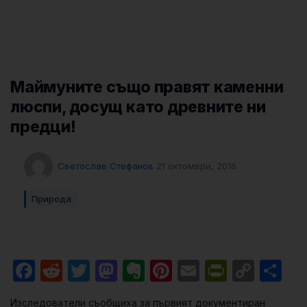
Маймуните също правят каменни
люспи, досущ като древните ни
предци!
Светослав Стефанов
21 октомври, 2016
Природа
Facebook
Reddit
Twitter
Mastodon
Evernote
Pinterest
Email
PrintFri
Cop
Sh
Link
Изследователи съобщиха за първият документиран