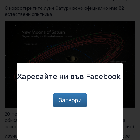
С новооткритите луни Сатурн вече официално има 82
естествени спътника.
Харесайте ни във Facebook!
Затвори
20-те нови луни са с диаметър около 5 км., като от 17
обикалят в обратна посока на посоката на въртене на
планетата около остта си (т. нар.
ретроградно
движение).
Изучаването на орбитите на тези луни може да разкрие