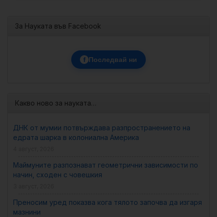
За Науката във Facebook
f
Последвай ни
Какво ново за науката…
ДНК от мумии потвърждава разпространението на
едрата шарка в колониална Америка
4 август, 2026
Маймуните разпознават геометрични зависимости по
начин, сходен с човешкия
3 август, 2026
Преносим уред показва кога тялото започва да изгаря
мазнини