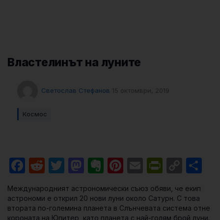
Властелинът на луните
Светослав Стефанов
15 октомври, 2019
Космос
Facebook
Reddit
Twitter
Mastodon
Evernote
Pinterest
Email
PrintFri
Cop
Sh
Link
Международният астрономически съюз обяви, че екип
астрономи е открил 20 нови луни около Сатурн. С това
втората по-големина планета в Слънчевата система отне
короната на Юпитер, като планета с най-голям брой луни.